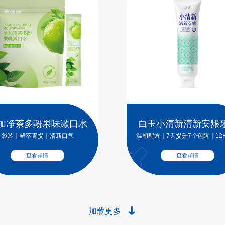
加净茶多酚果味漱口水
白玉小清新清新安龈
袋装｜鲜萃青提｜清新口气
温和配方｜7天提升7个色阶｜12
口气
查看详情
查看详情
加载更多