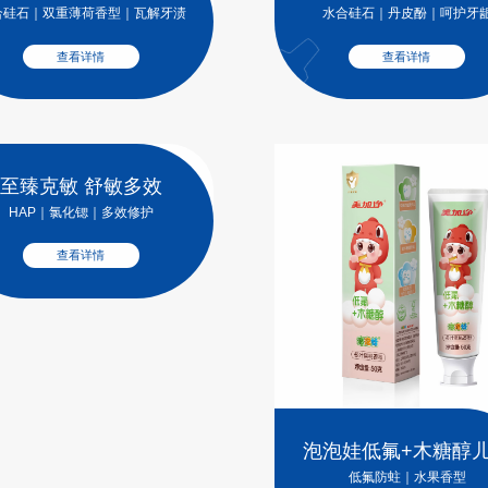
合硅石｜双重薄荷香型｜瓦解牙渍
水合硅石｜丹皮酚｜呵护牙
查看详情
查看详情
泡泡娃七萌儿童牙
IgY专利无氟防蛀｜木糖醇｜分