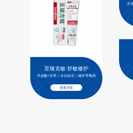
水
至臻克敏 舒敏修护
丹皮酚+甘草｜水合硅石｜修护牙釉质
查看详情
至臻克敏 舒敏多效
HAP｜氯化锶｜多效修护