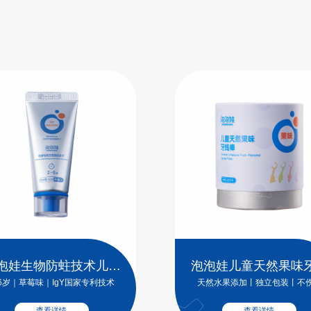
泡娃生物防蛀技术儿童
泡泡娃儿童天然果味
牙膏
棒
-6岁｜草莓味｜IgY国家专利技术
天然水果添加丨独立包装丨不
查看详情
查看详情