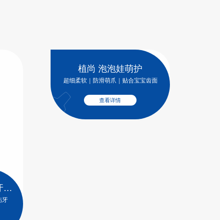
植尚 泡泡娃萌护
超细柔软｜防滑萌爪｜贴合宝宝齿面
查看详情
牙线
伤牙