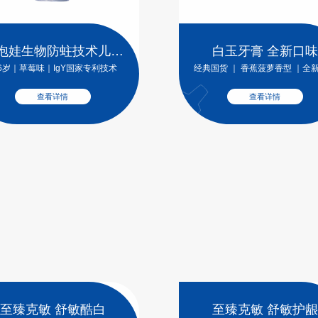
泡娃生物防蛀技术儿童
白玉牙膏 全新口味
牙膏
-6岁｜草莓味｜IgY国家专利技术
经典国货 ｜ 香蕉菠萝香型 ｜全
查看详情
查看详情
至臻克敏 舒敏酷白
至臻克敏 舒敏护龈