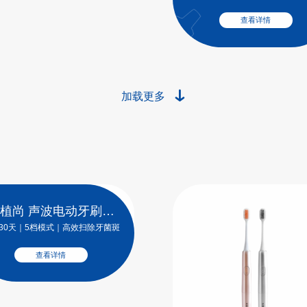
查看详情
泡娃低氟+木糖醇儿童
牙膏
低氟防蛀｜水果香型
查看详情
加载更多