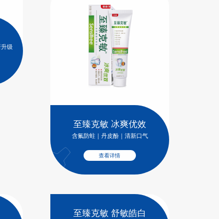
新升级
至臻克敏 冰爽优效
含氟防蛀｜丹皮酚｜清新口气
查看详情