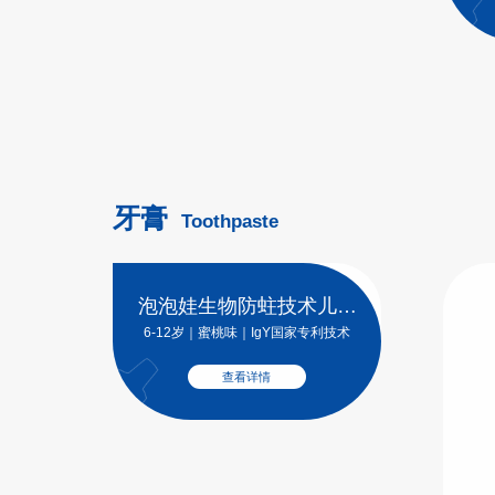
牙膏
Toothpaste
泡泡娃生物防蛀技术儿童
牙膏
6-12岁｜蜜桃味｜IgY国家专利技术
查看详情