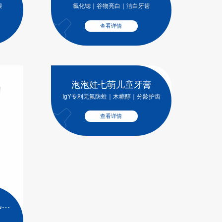
龈
至臻克敏 舒敏皓白
氯化锶｜谷物亮白｜洁白牙齿
查看详情
膏
龄护齿