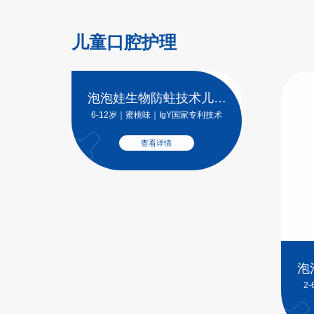
儿童口腔护理
泡泡娃生物防蛀技术儿童
牙膏
6-12岁｜蜜桃味｜IgY国家专利技术
查看详情
泡
2