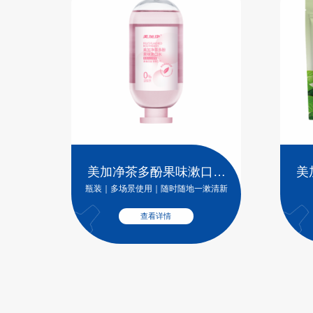
美加净茶多酚果味漱口水
美
（桃桃乌龙）
瓶装｜多场景使用｜随时随地一漱清新
查看详情