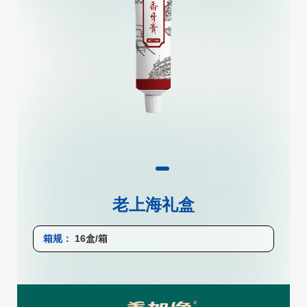
老上海礼盒
箱规：
16盒/箱