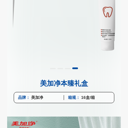
美加净本臻礼盒
品牌：
美加净
箱规：
16盒/箱