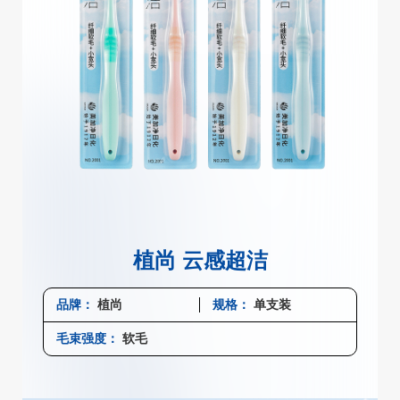
植尚 云感超洁
品牌：
植尚
规格：
单支装
毛束强度：
软毛