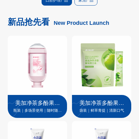
口腔护理产品
家清产品
新品抢先看
New Product Launch
美加净茶多酚果味
美加净茶多酚果味
漱口水（桃桃乌
漱口水
瓶装｜多场景使用｜随时随地
袋装｜鲜萃青提｜清新口气
一漱清新
龙）