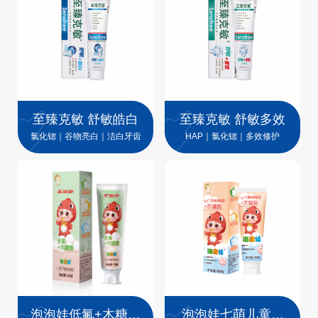
至臻克敏 舒敏皓白
至臻克敏 舒敏多效
氯化锶｜谷物亮白｜洁白牙齿
HAP｜氯化锶｜多效修护
泡泡娃低氟+木糖醇
泡泡娃七萌儿童牙