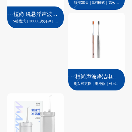
CLEAN001
续航30天｜5档模式｜高效扫
除牙菌斑
植尚 磁悬浮声波电
动牙刷 SMART001
5档模式｜38000次/分钟｜收
纳方便干净卫生
植尚声波净洁电动
牙刷
刷头可更换｜电池款｜外出便
携