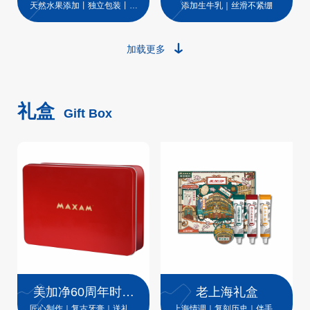
味牙线棒
天然水果添加丨独立包装丨不
添加生牛乳｜丝滑不紧绷
伤牙
加载更多
礼盒
Gift Box
美加净60周年时空
老上海礼盒
铁盒
匠心制作｜复古牙膏｜送礼臻
上海情调｜复刻历史｜伴手礼