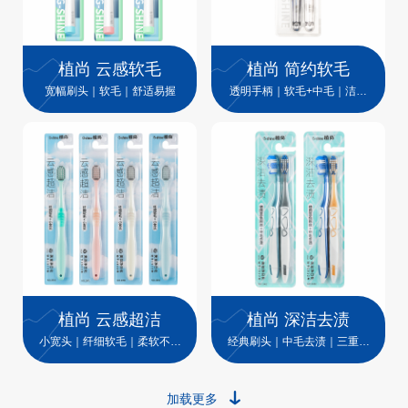
植尚 云感软毛
植尚 简约软毛
宽幅刷头｜软毛｜舒适易握
透明手柄｜软毛+中毛｜洁齿
护龈
植尚 云感超洁
植尚 深洁去渍
小宽头｜纤细软毛｜柔软不伤
经典刷头｜中毛去渍｜三重清
牙
洁
加载更多