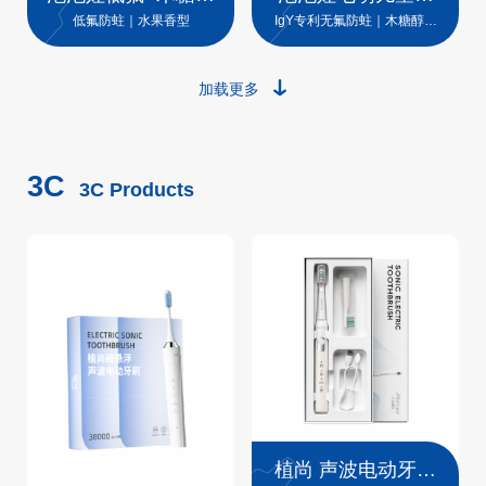
儿童牙膏
膏
低氟防蛀｜水果香型
IgY专利无氟防蛀｜木糖醇｜
分龄护齿
加载更多
3C
3C Products
植尚 声波电动牙刷