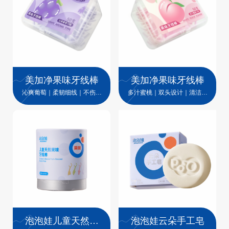
美加净果味牙线棒
美加净果味牙线棒
沁爽葡萄｜柔韧细线｜不伤牙
多汁蜜桃｜双头设计｜清洁口
龈
腔死角
泡泡娃儿童天然果
泡泡娃云朵手工皂