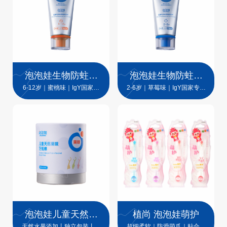
泡泡娃生物防蛀技
泡泡娃生物防蛀技
术儿童牙膏
术儿童牙膏
6-12岁｜蜜桃味｜IgY国家专
2-6岁｜草莓味｜IgY国家专利
利技术
技术
泡泡娃儿童天然果
植尚 泡泡娃萌护
味牙线棒
天然水果添加丨独立包装丨不
超细柔软｜防滑萌爪｜贴合宝