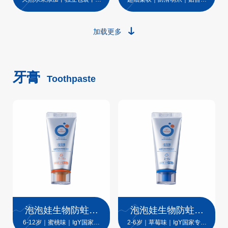
伤牙
宝齿面
加载更多
牙膏
Toothpaste
泡泡娃生物防蛀技
泡泡娃生物防蛀技
术儿童牙膏
术儿童牙膏
6-12岁｜蜜桃味｜IgY国家专
2-6岁｜草莓味｜IgY国家专利