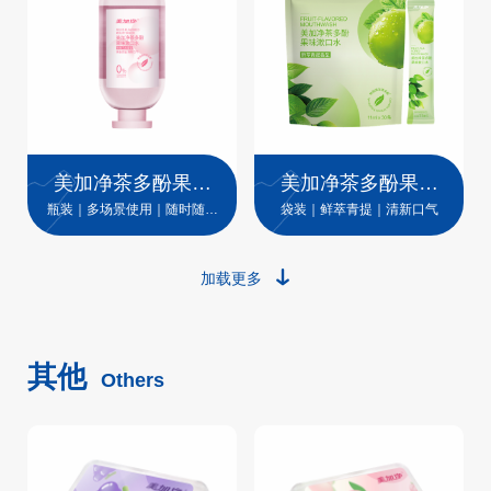
美加净茶多酚果味
美加净茶多酚果味
漱口水（桃桃乌
漱口水
瓶装｜多场景使用｜随时随地
袋装｜鲜萃青提｜清新口气
一漱清新
龙）
加载更多
其他
Others