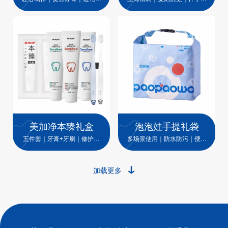
选
首选
美加净本臻礼盒
泡泡娃手提礼袋
五件套｜牙膏+牙刷｜修护抗
多场景使用｜防水防污｜便携
敏
锁温
加载更多