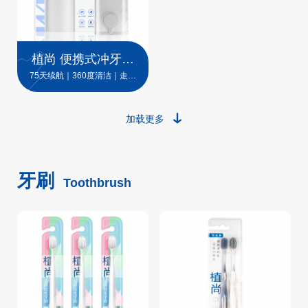
植尚 便携式冲牙器
X1
75天续航｜360度清洁｜走哪
带哪
加载更多
牙刷
Toothbrush