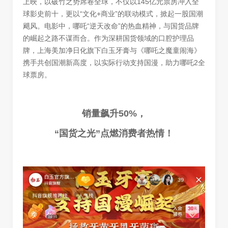
上映，以破竹之势席卷全球，不仅以145亿元票房冲入全
球影史前十，更以“文化+商业”的联动模式，掀起一股国潮
飓风。电影中，哪吒“逆天改命”的热血精神，与国货品牌
的崛起之路不谋而合。作为深耕国货领域的口腔护理品
牌，上海美加净日化旗下白玉牙膏与《哪吒之魔童闹海》
携手共创国潮新高度，以实际行动支持国漫，助力哪吒2全
球票房。
销量飙升50%，
“国货之光”点燃消费者热情！