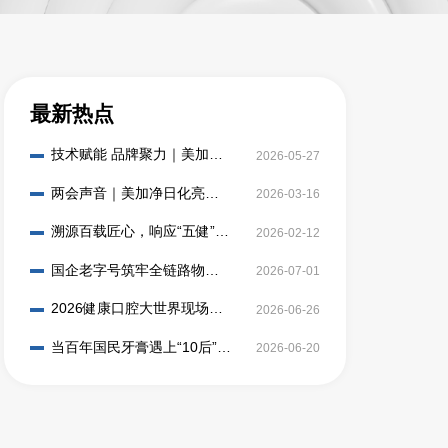
最新热点
技术赋能 品牌聚力｜美加净
2026-05-27
日化与云南白药共筑儿童口
腔健康新防线
两会声音｜美加净日化亮相
2026-03-16
人民网“健康中国人”圆桌座谈
溯源百载匠心，响应“五健”计
2026-02-12
划｜美加净日化共筑中国口
腔新健康行动
国企老字号筑牢全链路物资
2026-07-01
保障能力，以责任践行保供
使命
2026健康口腔大世界现场
2026-06-26
——儿童生物防蛀牙膏首创
者泡泡娃来整活了
当百年国民牙膏遇上“10后”口
2026-06-20
腔健康推广大使，会刷出怎
样的新副本？