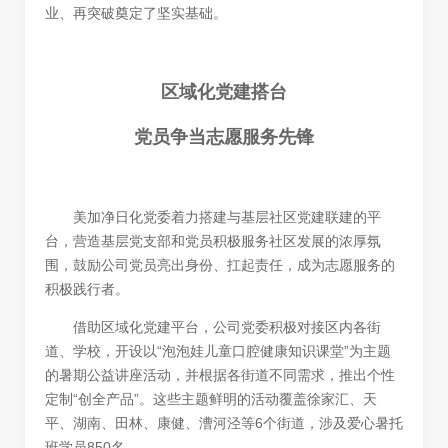
业、再突破奠定了坚实基础。
区域化党建搭台
党员争当志愿服务先锋
美加净日化党委着力
搭建与基层社区党建联建的平
台
，营造基层党支部和党员积极服务社区发展的浓厚氛
围，鼓励公司党员亮出身份、扛起责任，成为志愿服务的
积极践行者。
借助区域化党建平台，公司党委积极对接区内各街
道、学校，开设以
“泡泡娃儿童口腔健康知识课堂”为主题
的暑期公益讲座活动
，并根据各街道不同需求，推出个性
定制“创全产品”。这些主题鲜明的活动覆盖徐家汇、天
平、湖南、田林、康健、漕河泾等6个街道，涉及爱心暑托
班学员850名。