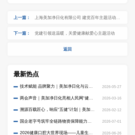
上一篇：
上海美加净日化有限公司 建党百年主题活动
（一）
下一篇：
党建引领送温暖，关爱健康献爱心主题活动
返回
最新热点
技术赋能 品牌聚力｜美加净日化与云南
2026-05-27
白药共筑儿童口腔健康新防线
两会声音｜美加净日化亮相人民网“健康
2026-03-16
中国人”圆桌座谈
溯源百载匠心，响应“五健”计划｜美加净
2026-02-12
日化共筑中国口腔新健康行动
国企老字号筑牢全链路物资保障能力，
2026-07-01
以责任践行保供使命
2026健康口腔大世界现场——儿童生物
2026-06-26